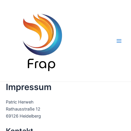
Ir
al
contenido
Main
Men
Impressum
Patric Herweh
Rathausstraße 12
69126 Heidelberg