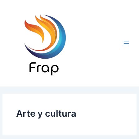
Ir
al
contenido
Main
Men
Arte y cultura