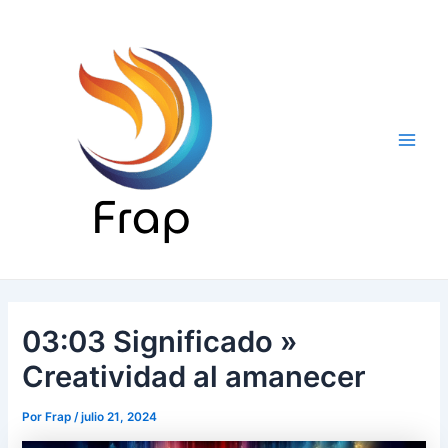
Ir
al
contenido
Main
Men
03:03 Significado »
Creatividad al amanecer
Por
Frap
/
julio 21, 2024