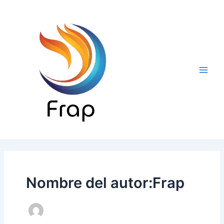
Ir
al
contenido
Main
Men
Nombre del autor:Frap