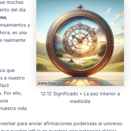
 que muchas
nto del día
rno
,
pensamientos y
 hora, es una
ue realmente
fica que
s a nuestro
ácil
. Por ello,
12:12 Significado » La paz interior a
 una
mediodía
nuestra vida.
echar para enviar afirmaciones poderosas al universo.