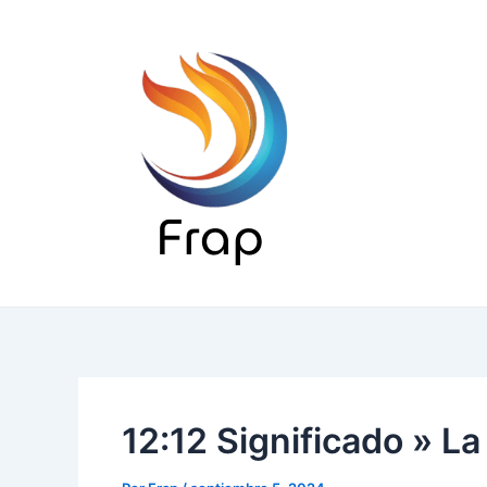
Ir
al
contenido
12:12 Significado » La