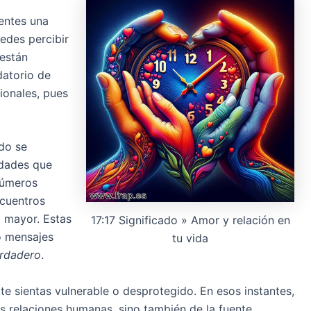
entes una
edes percibir
 están
datorio de
ionales, pues
udo se
idades que
números
ncuentros
 mayor. Estas
17:17 Significado » Amor y relación en
o mensajes
tu vida
erdadero
.
 sientas vulnerable o desprotegido. En esos instantes,
s relaciones humanas, sino también de la fuente