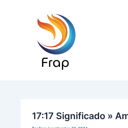
Ir
al
contenido
17:17 Significado » Am