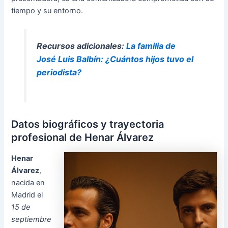
tiempo y su entorno.
Recursos adicionales:
La familia de
José Luis Balbín: ¿Cuántos hijos tuvo el
periodista?
Datos biográficos y trayectoria
profesional de Henar Álvarez
Henar
Álvarez
,
nacida en
Madrid el
15 de
septiembre