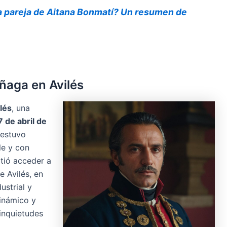
a pareja de Aitana Bonmatí? Un resumen de
ñaga en Avilés
lés
, una
7 de abril de
 estuvo
le y con
itió acceder a
e Avilés, en
ustrial y
inámico y
inquietudes