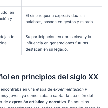
mudo, en
El cine requería expresividad sin
ción y
palabras, basada en gestos y mirada.
 dejando
Su participación en obras clave y la
cine
influencia en generaciones futuras
destacan en su legado.
ol en principios del siglo XX
se encontraba en una etapa de
experimentación y
a muy joven, ya comenzaba a captar la atención del
io de
expresión artística
y
narrativa
. En aquellos
s y generalmente realizadas con recursos limitados, lo