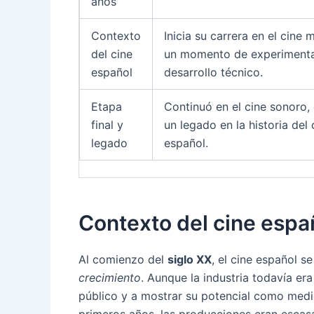
años
Contexto
Inicia su carrera en el cine 
del cine
un momento de experimenta
español
desarrollo técnico.
Etapa
Continuó en el cine sonoro,
final y
un legado en la historia del 
legado
español.
Contexto del cine españ
Al comienzo del
siglo XX
, el cine español 
crecimiento
. Aunque la industria todavía er
público y a mostrar su potencial como med
primeros años, las producciones eran escasa