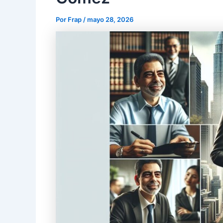
Por
Frap
/
mayo 28, 2026