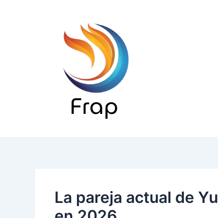
Ir
al
contenido
La pareja actual de Y
en 2026