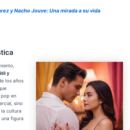
rez y Nacho Jouve: Una mirada a su vida
stica
miento,
til y
de los años
que
l pop en
rcial, sino
la cultura
 una figura